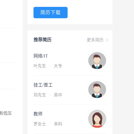
简历下载
推荐简历
更多简历
网络/IT
叶先生
·
大专
技工/普工
邓先生
·
高中
有低压
教师
罗女士
·
本科