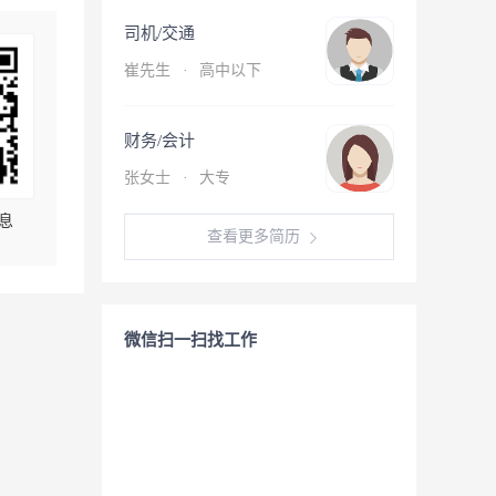
司机/交通
崔先生
·
高中以下
财务/会计
张女士
·
大专
息
查看更多简历
微信扫一扫找工作