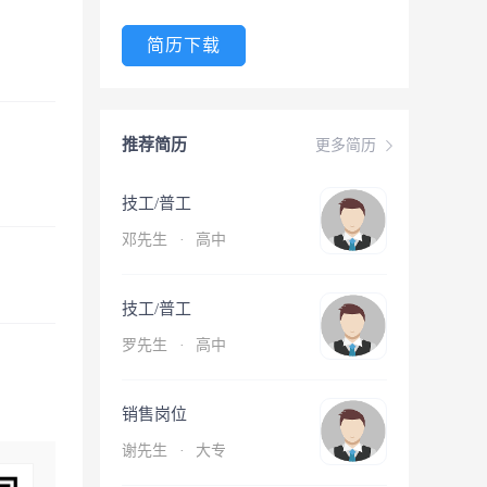
简历下载
推荐简历
更多简历
技工/普工
邓先生
·
高中
技工/普工
罗先生
·
高中
销售岗位
谢先生
·
大专