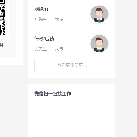
网络/IT
叶先生
·
大专
行政/后勤
息
吴先生
·
大专
查看更多简历
微信扫一扫找工作