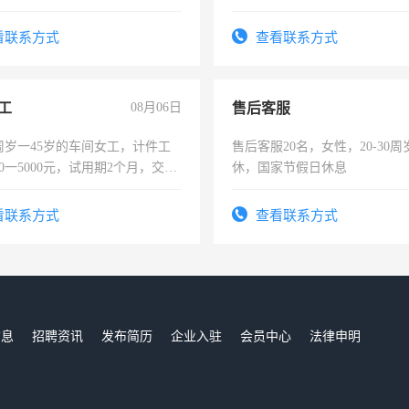
作。包吃住，每月有公休，工资35
4500。
看联系方式
查看联系方式
工
08月06日
售后客服
周岁一45岁的车间女工，计件工
售后客服20名，女性，20-30
00一5000元，试用期2个月，交五
休，国家节假日休息
年薪假，年底福利
看联系方式
查看联系方式
信息
招聘资讯
发布简历
企业入驻
会员中心
法律申明
们