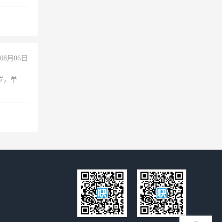
00-
08月06日
周岁，单