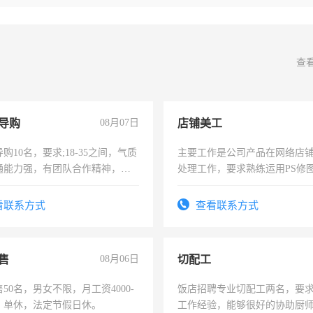
查
导购
08月07日
店铺美工
购10名，要求;18-35之间，气质
主要工作是公司产品在网络店
通能力强，有团队合作精神，有
处理工作，要求熟练运用PS修图
，有工作经验者优先！
作时间每天8小时，待遇优厚。
看联系方式
查看联系方式
售
08月06日
切配工
50名，男女不限，月工资4000-
饭店招聘专业切配工两名，要
元，单休，法定节假日休。
工作经验，能够很好的协助厨