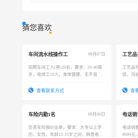
猜您喜欢
车间流水线操作工
08月07日
工艺品
招聘车间工人(男)20名，要求：20-40周
工艺品导
岁，电焊工10人，身体健康，无不良嗜
佳，沟
好。薪资：4500-7000元，标准八人间住
上进心
宿，免费发放劳保用品，两班倒，每月
查看联系方式
查
25号准时发放工资，工作时间10小时
车险内勤1名
08月06日
电话销
负责车险报价出单，要求：大专以上学
电话销售
历，女性，年龄22-35岁之间，熟悉电脑
8000