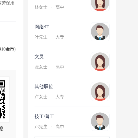
放劳保用
林女士
·
高中
网络/IT
叶先生
·
大专
10金币)
文员
张女士
·
高中
其他职位
卢女士
·
大专
技工/普工
邓先生
·
高中
息