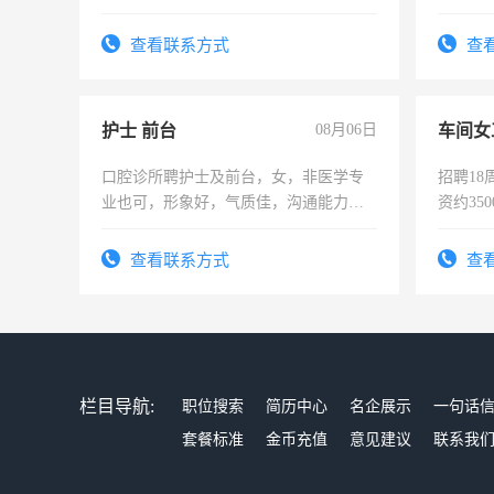
操作，工作态度认真，具有团队精神，
试用期1-3个月，转正后交纳五险，
查看联系方式
查
护士 前台
08月06日
车间女
口腔诊所聘护士及前台，女，非医学专
招聘18
业也可，形象好，气质佳，沟通能力
资约35
强。面试，周日休息。
险，有
查看联系方式
查
栏目导航:
职位搜索
简历中心
名企展示
一句话
套餐标准
金币充值
意见建议
联系我